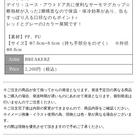
デイリ－ユース・アウトドア共に便利なサーモマグカップ☆
断熱材が入った2層構造なので保温・保冷効果があり、缶も
すっぽり入る口径なのもポイント♪
レッドとグレーの2カラー展開です！
【素材】PP、PU
【サイズ】Φ7.8cm×8.6cm（持ち手部分をのぞく） ※外径
Φ8.8cm
Artist
BREAKERZ
Price
2,200円（税込）
※ご注文の商品が全て揃ってからの発送となります。発送予定日の異なる商品
をご購入の場合、発送時期が遅いものにあわせて発送となります。個別発送は
行いませんのでご注意ください。
※ご注文完了後は内容の変更ができませんので、商品内容をご確認ください。
※イメージ画像・イラスト使用の為、現物とは色・形が異なる場合がございま
す。
その際は現物を優先させて頂きますので予めご了承ください。