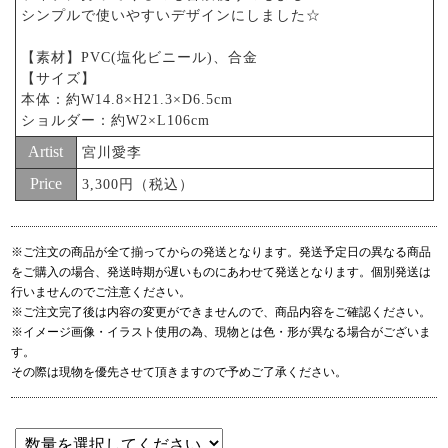
シンプルで使いやすいデザインにしました☆
【素材】PVC(塩化ビニール)、合金
【サイズ】
本体：約W14.8×H21.3×D6.5cm
ショルダー：約W2×L106cm
Artist
宮川愛李
Price
3,300円（税込）
※ご注文の商品が全て揃ってからの発送となります。発送予定日の異なる商品
をご購入の場合、発送時期が遅いものにあわせて発送となります。個別発送は
行いませんのでご注意ください。
※ご注文完了後は内容の変更ができませんので、商品内容をご確認ください。
※イメージ画像・イラスト使用の為、現物とは色・形が異なる場合がございま
す。
その際は現物を優先させて頂きますので予めご了承ください。