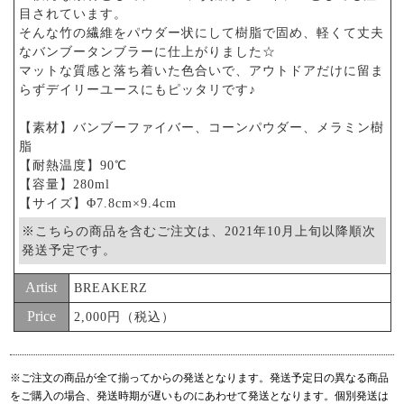
目されています。
そんな竹の繊維をパウダー状にして樹脂で固め、軽くて丈夫
なバンブータンブラーに仕上がりました☆
マットな質感と落ち着いた色合いで、アウトドアだけに留ま
らずデイリーユースにもピッタリです♪
【素材】バンブーファイバー、コーンパウダー、メラミン樹
脂
【耐熱温度】90℃
【容量】280ml
【サイズ】Φ7.8cm×9.4cm
※こちらの商品を含むご注文は、2021年10月上旬以降順次
発送予定です。
Artist
BREAKERZ
Price
2,000円（税込）
※ご注文の商品が全て揃ってからの発送となります。発送予定日の異なる商品
をご購入の場合、発送時期が遅いものにあわせて発送となります。個別発送は