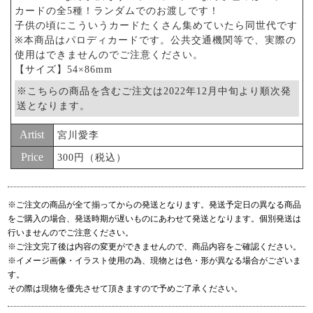
カードの全5種！ランダムでのお渡しです！
子供の頃にこういうカードたくさん集めていたら同世代です
※本商品はパロディカードです。公共交通機関等で、実際の
使用はできませんのでご注意ください。
【サイズ】54×86mm
※こちらの商品を含むご注文は2022年12月中旬より順次発
送となります。
Artist
宮川愛李
Price
300円（税込）
※ご注文の商品が全て揃ってからの発送となります。発送予定日の異なる商品
をご購入の場合、発送時期が遅いものにあわせて発送となります。個別発送は
行いませんのでご注意ください。
※ご注文完了後は内容の変更ができませんので、商品内容をご確認ください。
※イメージ画像・イラスト使用の為、現物とは色・形が異なる場合がございま
す。
その際は現物を優先させて頂きますので予めご了承ください。