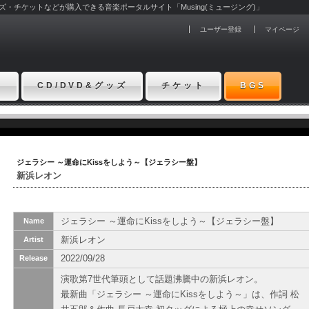
グッズ・チケットなどが購入できる音楽ポータルサイト「Musing(ミュージング)」
ユーザー登録
マイページ
ト
CD/DVD&グッズ
チケット
BGS
ジェラシー ～運命にKissをしよう～【ジェラシー盤】
新浜レオン
ジェラシー ～運命にKissをしよう～【ジェラシー盤】
Name
新浜レオン
Artist
2022/09/28
Release
演歌第7世代筆頭として話題沸騰中の新浜レオン。
最新曲「ジェラシー ～運命にKissをしよう～」は、作詞 松