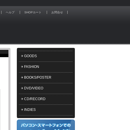
ヘルプ
SHOPカート
お問合せ
GOODS
FASHION
BOOKS/POSTER
DVD/VIDEO
CD/RECORD
INDIES