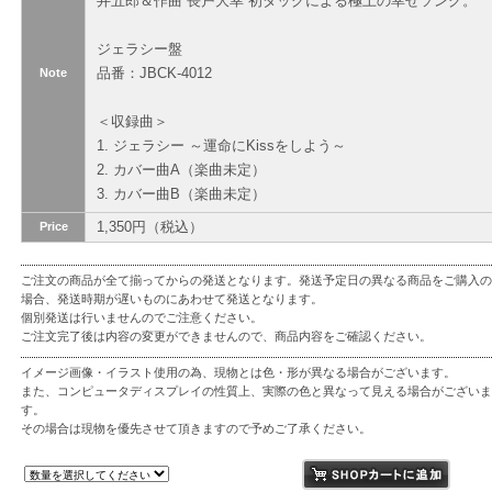
井五郎＆作曲 長戸大幸 初タッグによる極上の幸せソング。
ジェラシー盤
品番：JBCK-4012
Note
＜収録曲＞
1. ジェラシー ～運命にKissをしよう～
2. カバー曲A（楽曲未定）
3. カバー曲B（楽曲未定）
1,350円（税込）
Price
ご注文の商品が全て揃ってからの発送となります。発送予定日の異なる商品をご購入の
場合、発送時期が遅いものにあわせて発送となります。
個別発送は行いませんのでご注意ください。
ご注文完了後は内容の変更ができませんので、商品内容をご確認ください。
イメージ画像・イラスト使用の為、現物とは色・形が異なる場合がございます。
また、コンピュータディスプレイの性質上、実際の色と異なって見える場合がございま
す。
その場合は現物を優先させて頂きますので予めご了承ください。