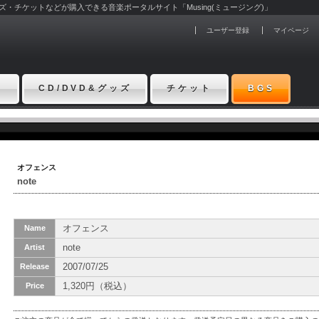
グッズ・チケットなどが購入できる音楽ポータルサイト「Musing(ミュージング)」
ユーザー登録
マイページ
ト
CD/DVD&グッズ
チケット
BGS
オフェンス
note
オフェンス
Name
note
Artist
2007/07/25
Release
1,320円（税込）
Price