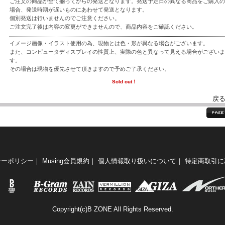
ご注文の商品が全て揃ってからの発送となります。発送予定日の異なる商品をご購入の
場合、発送時期が遅いものにあわせて発送となります。
個別発送は行いませんのでご注意ください。
ご注文完了後は内容の変更ができませんので、商品内容をご確認ください。
イメージ画像・イラスト使用の為、現物とは色・形が異なる場合がございます。
また、コンピュータディスプレイの性質上、実際の色と異なって見える場合がございま
す。
その場合は現物を優先させて頂きますので予めご了承ください。
Sold out！
戻
シーポリシー
｜
Musing会員規約
｜
個人情報取り扱いについて
｜
特定商取引に
Copyright(c)B ZONE All Rights Reserved.