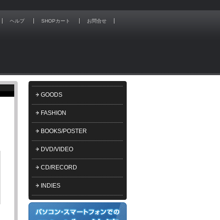
ヘルプ
SHOPカート
お問合せ
GOODS
FASHION
BOOKS/POSTER
DVD/VIDEO
CD/RECORD
INDIES