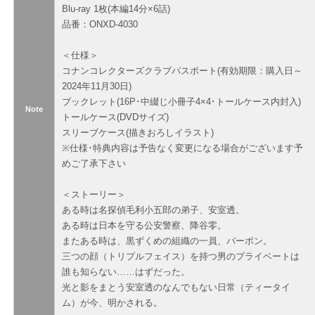
Blu-ray 1枚(本編14分×6話)
品番：ONXD-4030
＜仕様＞
コナンコレクターズクラブパスポート(有効期限：購入日～
2024年11月30日)
ブックレット(16P･中綴じ小冊子4×4･トールケース内封入)
Note
トールケース(DVDサイズ)
スリーブケース(描きおろしイラスト)
※仕様･特典内容は予告なく変更になる場合がございます予
めご了承下さい
＜ストーリー＞
ある時は名探偵毛利小五郎の弟子、安室透。
ある時は日本を守る公安警察、降谷零。
またある時は、黒ずくめの組織の一員、バーボン。
三つの顔（トリプルフェイス）を持つ男のプライベートは
誰も知らない……はずだった。
光と影をまとう安室透のなんでもない日常（ティータイ
ム）が今、明かされる。