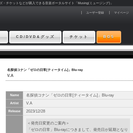
グッズ・チケットなどが購入できる音楽ポータルサイト「Musing(ミュージング)」
ユーザー登録
マイページ
ト
CD/DVD&グッズ
チケット
BGS
名探偵コナン「ゼロの日常[ティータイム]」Blu-ray
V.A
名探偵コナン「ゼロの日常[ティータイム]」Blu-ray
Name
V.A
Artist
2023/12/28
Release
＜発売日変更のご案内＞
「ゼロの日常」Blu-rayにつきまして、発売日が延期となり