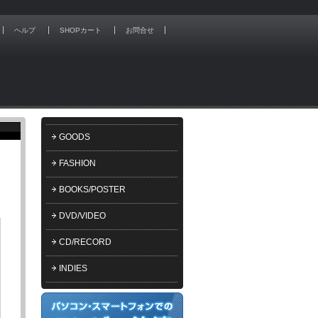
ヘルプ
SHOPカート
お問合せ
GOODS
FASHION
BOOKS/POSTER
DVD/VIDEO
CD/RECORD
INDIES