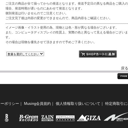
ご注文の商品が全て揃ってからの発送となります。発送予定日の異なる商品をご購入の
場合、発送時期が遅いものにあわせて発送となります。
個別発送は行いませんのでご注意ください。
ご注文完了後は内容の変更ができませんので、商品内容をご確認ください。
イメージ画像・イラスト使用の為、現物とは色・形が異なる場合がございます。
また、コンピュータディスプレイの性質上、実際の色と異なって見える場合がございま
す。
その場合は現物を優先させて頂きますので予めご了承ください。
戻
シーポリシー
｜
Musing会員規約
｜
個人情報取り扱いについて
｜
特定商取引に