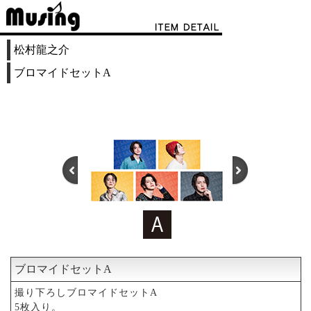
松村龍之介
ブロマイドセットA
ブロマイドセットA
1
2
3
4
5
6
撮り下ろしブロマイドセットA
5枚入り。