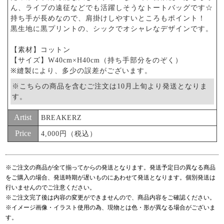
ん、ライブの遠征などでも活躍しそうなトートバッグです☆
持ち手が長めなので、肩掛けしやすいところもポイント！
黒生地に黒プリントの、シックでオシャレなデザインです。
【素材】コットン
【サイズ】W40cm×H40cm（持ち手部分をのぞく）
※縫製により、多少の誤差がございます。
※こちらの商品を含むご注文は10月上旬より発送となりま
す。
Artist
BREAKERZ
Price
4,000円（税込）
※ご注文の商品が全て揃ってからの発送となります。発送予定日の異なる商品
をご購入の場合、発送時期が遅いものにあわせて発送となります。個別発送は
行いませんのでご注意ください。
※ご注文完了後は内容の変更ができませんので、商品内容をご確認ください。
※イメージ画像・イラスト使用の為、現物とは色・形が異なる場合がございま
す。