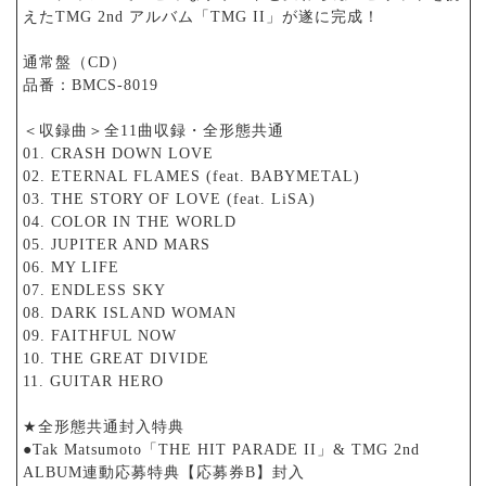
えたTMG 2nd アルバム「TMG II」が遂に完成！
通常盤（CD）
品番：BMCS-8019
＜収録曲＞全11曲収録・全形態共通
01. CRASH DOWN LOVE
02. ETERNAL FLAMES (feat. BABYMETAL)
03. THE STORY OF LOVE (feat. LiSA)
04. COLOR IN THE WORLD
05. JUPITER AND MARS
06. MY LIFE
07. ENDLESS SKY
08. DARK ISLAND WOMAN
09. FAITHFUL NOW
10. THE GREAT DIVIDE
11. GUITAR HERO
★全形態共通封入特典
●Tak Matsumoto「THE HIT PARADE II」& TMG 2nd
ALBUM連動応募特典【応募券B】封入