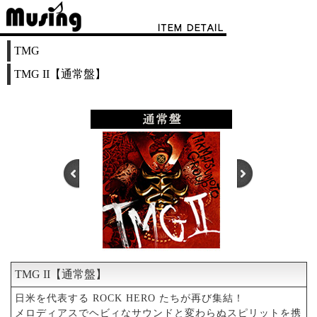
TMG
TMG II【通常盤】
TMG II【通常盤】
1
2
日米を代表する ROCK HERO たちが再び集結！
メロディアスでヘビィなサウンドと変わらぬスピリットを携