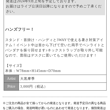
発送は2024年9月上旬を予定しております。
お届けはライブ公演日以降になりますので予めご了承くだ
さい。
ハンズフリー！
スタンド・首掛け・ハンディと3WAYで使える暑さ対策アイ
テム！イベント中は首から下げて空いた両手でペンライトと
バンダナを振り回せます♪ネックストラップが取り外し可能
なので、普段はデスクに置いてもご使用いただけます！
【サイズ】
本体：W78mm×H145mm×D70mm
Artist
大黒摩季
Price
3,000円（税込）
※ご注文の商品が全て揃ってからの発送となります。発送予定日の異なる商品
をご購入の場合、発送時期が遅いものにあわせて発送となります。個別発送は