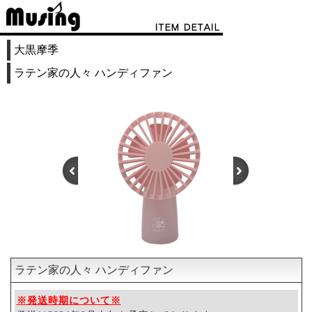
大黒摩季
ラテン家の人々 ハンディファン
ラテン家の人々 ハンディファン
1
2
3
4
※発送時期について※