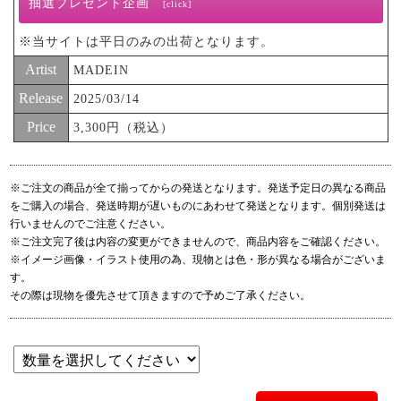
抽選プレゼント企画
[click]
2025年4月19日(土) ＠大阪某所 予定
2025年4月26日(土) ＠都内某所 予定
①名前入りボイスメッセージ
※当サイトは平日のみの出荷となります。
②個別サイン入りセルフィーフォトカード
Artist
MADEIN
◼︎イベント内容（両日程共通）
→Musing限定シリアルナンバー１つで応募可能
①ミニライブ＋団体サイン会
Release
2025/03/14
→Musing限定シリアルナンバー3つで応募可能
※Musingでご購入の際に付属する、Musing限定シリアルナ
Price
3,300円（税込）
［当選人数］
ンバーでのみ応募可能です。
大阪会場：合計160名
※Musingでご購入の商品には、対象ストア限定のシリアル
東京会場：合計200名
ナンバーは付属いたしませんのでご注意ください。
※ご注文の商品が全て揃ってからの発送となります。発送予定日の異なる商品
※各日程[1部][2部]の2部開催となります。
※シリアルナンバーは1回限り有効となります。各いずれ
をご購入の場合、発送時期が遅いものにあわせて発送となります。個別発送は
かの特典のみに応募可能となりますのでご注意ください。
行いませんのでご注意ください。
ミニライブ後、メンバー全員とのサイン会にご参加いただ
※ご注文完了後は内容の変更ができませんので、商品内容をご確認ください。
※当選人数、応募詳細は後日あらためてご案内いたしま
けます。
※イメージ画像・イラスト使用の為、現物とは色・形が異なる場合がございま
す。
す。
「ミニライブ＋団体サイン会」では、ミニライブと団体サ
※個別サイン入りセルフィーフォトカードは、日本限定特
その際は現物を優先させて頂きますので予めご了承ください。
イン会の開催中に、ご自身の座席での待機時に写真および
典セルフィーフォトカードと絵柄が異なります。
動画撮影が可能になります。メンバーとサインのコミュニ
ケーションを直接とられる際は、撮影および録音は禁止さ
【抽選応募方法・期間】
せていただきますので、あらかじめご了承ください。
詳細は後日オフィシャルサイトにて発表いたします。