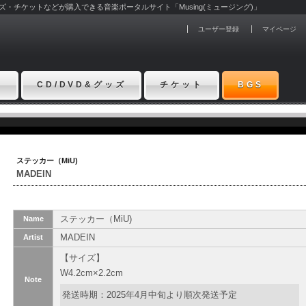
グッズ・チケットなどが購入できる音楽ポータルサイト「Musing(ミュージング)」
ユーザー登録
マイページ
ト
CD/DVD&グッズ
チケット
BGS
ステッカー（MiU)
MADEIN
ステッカー（MiU)
Name
MADEIN
Artist
【サイズ】
W4.2cm×2.2cm
Note
発送時期：2025年4月中旬より順次発送予定