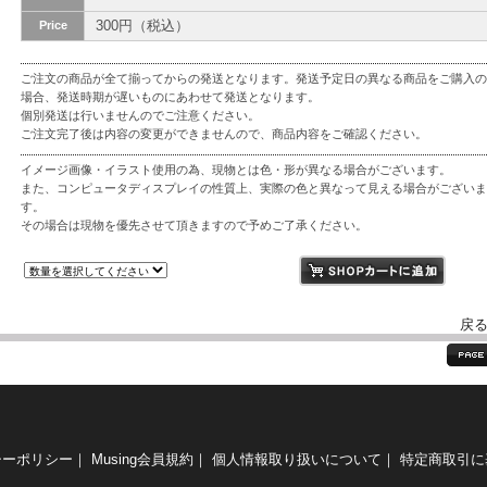
300円（税込）
Price
ご注文の商品が全て揃ってからの発送となります。発送予定日の異なる商品をご購入の
場合、発送時期が遅いものにあわせて発送となります。
個別発送は行いませんのでご注意ください。
ご注文完了後は内容の変更ができませんので、商品内容をご確認ください。
イメージ画像・イラスト使用の為、現物とは色・形が異なる場合がございます。
また、コンピュータディスプレイの性質上、実際の色と異なって見える場合がございま
す。
その場合は現物を優先させて頂きますので予めご了承ください。
戻
シーポリシー
｜
Musing会員規約
｜
個人情報取り扱いについて
｜
特定商取引に