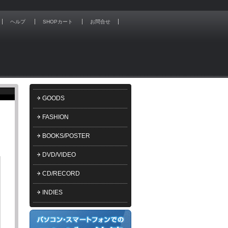
ヘルプ
SHOPカート
お問合せ
GOODS
FASHION
BOOKS/POSTER
DVD/VIDEO
CD/RECORD
INDIES