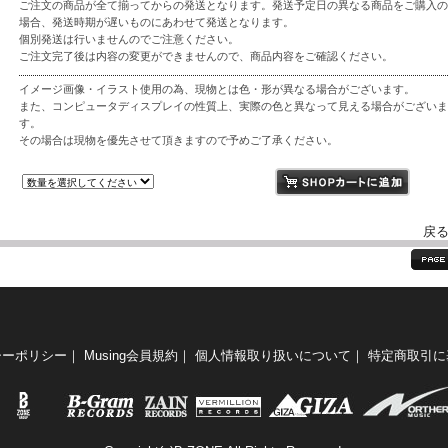
ご注文の商品が全て揃ってからの発送となります。発送予定日の異なる商品をご購入の
場合、発送時期が遅いものにあわせて発送となります。
個別発送は行いませんのでご注意ください。
ご注文完了後は内容の変更ができませんので、商品内容をご確認ください。
イメージ画像・イラスト使用の為、現物とは色・形が異なる場合がございます。
また、コンピュータディスプレイの性質上、実際の色と異なって見える場合がございま
す。
その場合は現物を優先させて頂きますので予めご了承ください。
戻
シーポリシー
｜
Musing会員規約
｜
個人情報取り扱いについて
｜
特定商取引に