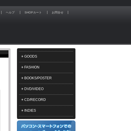
ヘルプ
SHOPカート
お問合せ
GOODS
FASHION
BOOKS/POSTER
DVD/VIDEO
CD/RECORD
INDIES