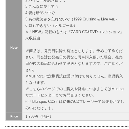
2.ハイヒール脱ぎ捨てて
3.こんなに愛しても
4.愛は暗闇の中で
5.あの微笑みを忘れないで（1999 Cruising & Live ver.）
6.息もできない（オルゴール）
※「NEW」記載のものは『ZARD CD&DVDコレクション』
未収録曲
Note
※商品は、発売日以降の発送となります。予めご了承くだ
さい。同会計に発売日の異なる号を購入頂いた場合、発売
日が後の商品に合わせて発送となりますので、ご注意くだ
さい。
※Musingでは定期購読は受け付けておりません。単品購入
となります。
※こちらのページでのご購入や発送につきましてはMusing
サポートセンターまでお問合せください。
※「Blu-spec CD2」は従来のCDプレーヤーで音楽をお楽し
みいただけます。
1,799円（税込）
Price