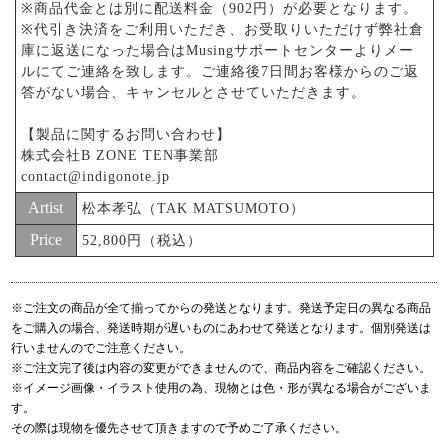
※商品代金とは別に配送料金（902円）が必要となります。
※代引き決済をご利用いただき、お受取りいただけず弊社倉
庫に返送になった場合はMusingサポートセンターよりメー
ルにてご連絡を致します。ご連絡後7日間お客様からのご返
答がない場合、キャンセルとさせていただきます。
【製品に関するお問い合わせ】
株式会社B ZONE TEN事業部
contact@indigonote.jp
Artist
松本孝弘（TAK MATSUMOTO）
Price
52,800円（税込）
※ご注文の商品が全て揃ってからの発送となります。発送予定日の異なる商品
をご購入の場合、発送時期が遅いものにあわせて発送となります。個別発送は
行いませんのでご注意ください。
※ご注文完了後は内容の変更ができませんので、商品内容をご確認ください。
※イメージ画像・イラスト使用の為、現物とは色・形が異なる場合がございま
す。
その際は現物を優先させて頂きますので予めご了承ください。