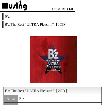
B'z
B'z The Best "ULTRA Pleasure"【2CD】
B'z The Best "ULTRA Pleasure"【2CD】
Artist
B'z