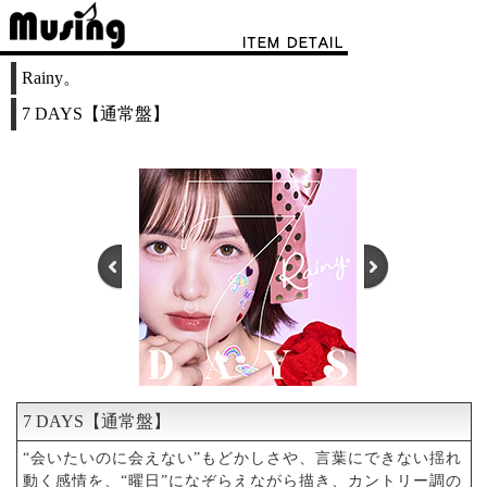
Rainy。
7 DAYS【通常盤】
7 DAYS【通常盤】
1
2
“会いたいのに会えない”もどかしさや、言葉にできない揺れ
動く感情を、“曜日”になぞらえながら描き、カントリー調の