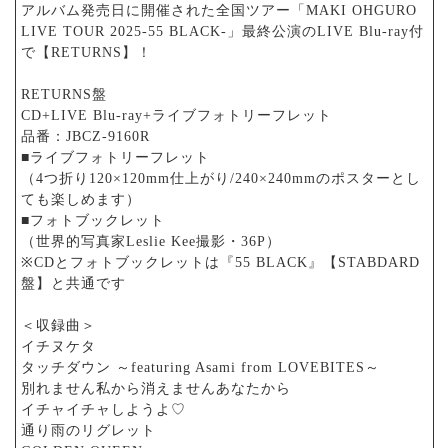
アルバム発売日に開催された全国ツアー「MAKI OHGURO
LIVE TOUR 2025-55 BLACK-」最終公演のLIVE Blu-ray付
で【RETURNS】！
RETURNS盤
CD+LIVE Blu-ray+ライブフォトリーフレット
品番：JBCZ-9160R
■ライブフォトリーフレット
（4つ折り120×120mm仕上がり/240×240mmのポスターとし
ても楽しめます）
■フォトブックレット
（世界的写真家Leslie Kee撮影・36P）
※CDとフォトブックレットは『55 BLACK』【STABDARD
盤】と共通です
＜収録曲＞
イチヌケタ
タッチダウン ～featuring Asami from LOVEBITES～
別れません私から消えませんあなたから
イチャイチャしようよ♡
通り雨のリグレット