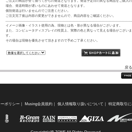
ご注文の商品が全て揃ってからの発送となります。発送予定日の異なる商品をご購入の
場合、発送時期が遅いものにあわせて発送となります。
個別発送は行いませんのでご注意ください。
ご注文完了後は内容の変更ができませんので、商品内容をご確認ください。
イメージ画像・イラスト使用の為、現物とは色・形が異なる場合がございます。
また、コンピュータディスプレイの性質上、実際の色と異なって見える場合がございま
す。
その場合は現物を優先させて頂きますので予めご了承ください。
戻
シーポリシー
｜
Musing会員規約
｜
個人情報取り扱いについて
｜
特定商取引に