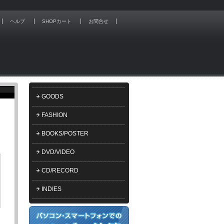
ヘルプ
SHOPカート
お問合せ
GOODS
FASHION
BOOKS/POSTER
DVD/VIDEO
CD/RECORD
INDIES