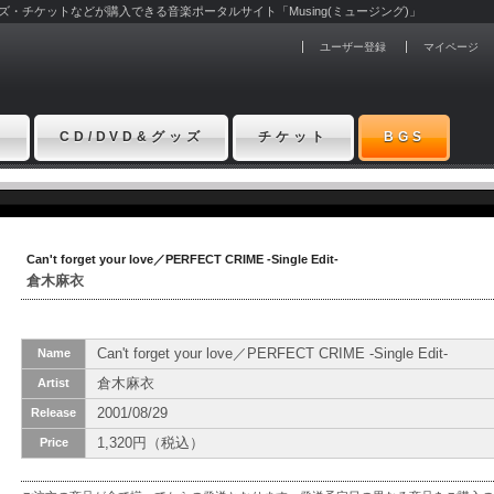
グッズ・チケットなどが購入できる音楽ポータルサイト「Musing(ミュージング)」
ユーザー登録
マイページ
ト
CD/DVD&グッズ
チケット
BGS
Can't forget your love／PERFECT CRIME -Single Edit-
倉木麻衣
Can't forget your love／PERFECT CRIME -Single Edit-
Name
倉木麻衣
Artist
2001/08/29
Release
1,320円（税込）
Price