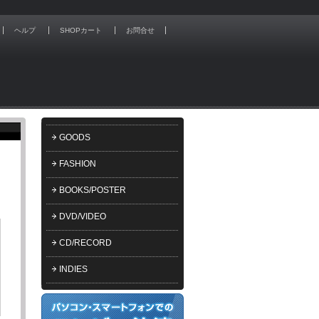
ヘルプ
SHOPカート
お問合せ
GOODS
FASHION
BOOKS/POSTER
DVD/VIDEO
CD/RECORD
INDIES