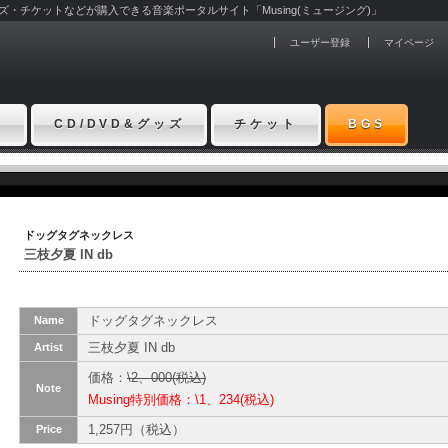
グッズ・チケットなどが購入できる音楽ポータルサイト「Musing(ミュージング)」
ユーザー登録
マイページ
ト
CD/DVD&グッズ
チケット
BGS
ドッグタグネックレス
三枝夕夏 IN db
ドッグタグネックレス
Name
三枝夕夏 IN db
Artist
価格：
\2、000(税込)
Note
Musing特別価格：\1、234(税込)
1,257円（税込）
Price