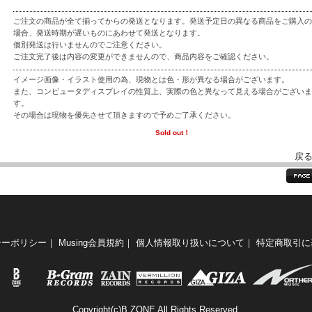
ご注文の商品が全て揃ってからの発送となります。発送予定日の異なる商品をご購入の
場合、発送時期が遅いものにあわせて発送となります。
個別発送は行いませんのでご注意ください。
ご注文完了後は内容の変更ができませんので、商品内容をご確認ください。
イメージ画像・イラスト使用の為、現物とは色・形が異なる場合がございます。
また、コンピュータディスプレイの性質上、実際の色と異なって見える場合がございま
す。
その場合は現物を優先させて頂きますので予めご了承ください。
Sold out！
戻
シーポリシー
｜
Musing会員規約
｜
個人情報取り扱いについて
｜
特定商取引に
Copyright(c)B ZONE All Rights Reserved.