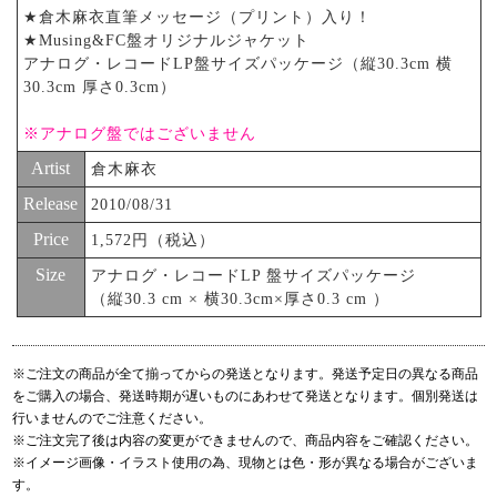
★倉木麻衣直筆メッセージ（プリント）入り！
★Musing&FC盤オリジナルジャケット
アナログ・レコードLP盤サイズパッケージ（縦30.3cm 横
30.3cm 厚さ0.3cm）
※アナログ盤ではございません
Artist
倉木麻衣
Release
2010/08/31
Price
1,572円（税込）
Size
アナログ・レコードLP 盤サイズパッケージ
（縦30.3 cm × 横30.3cm×厚さ0.3 cm ）
※ご注文の商品が全て揃ってからの発送となります。発送予定日の異なる商品
をご購入の場合、発送時期が遅いものにあわせて発送となります。個別発送は
行いませんのでご注意ください。
※ご注文完了後は内容の変更ができませんので、商品内容をご確認ください。
※イメージ画像・イラスト使用の為、現物とは色・形が異なる場合がございま
す。