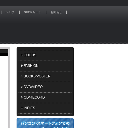
ヘルプ
SHOPカート
お問合せ
GOODS
FASHION
BOOKS/POSTER
DVD/VIDEO
CD/RECORD
INDIES