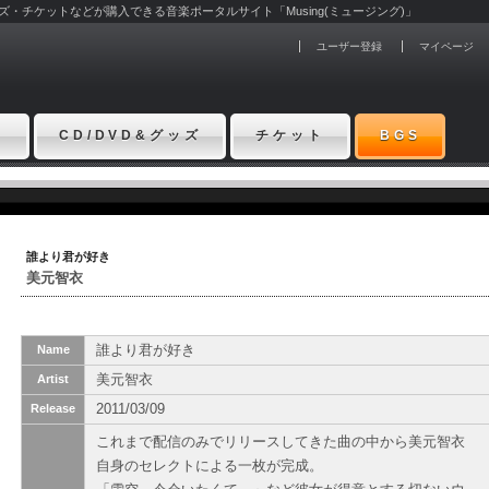
グッズ・チケットなどが購入できる音楽ポータルサイト「Musing(ミュージング)」
ユーザー登録
マイページ
ト
CD/DVD&グッズ
チケット
BGS
誰より君が好き
美元智衣
誰より君が好き
Name
美元智衣
Artist
2011/03/09
Release
これまで配信のみでリリースしてきた曲の中から美元智衣
自身のセレクトによる一枚が完成。