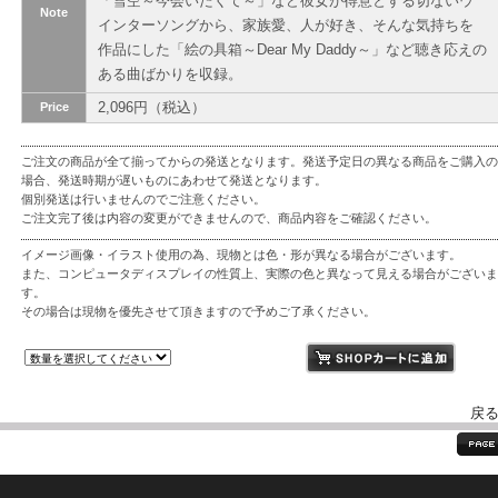
「雪空～今会いたくて～」など彼女が得意とする切ないウ
Note
インターソングから、家族愛、人が好き、そんな気持ちを
作品にした「絵の具箱～Dear My Daddy～」など聴き応えの
ある曲ばかりを収録。
2,096円（税込）
Price
ご注文の商品が全て揃ってからの発送となります。発送予定日の異なる商品をご購入の
場合、発送時期が遅いものにあわせて発送となります。
個別発送は行いませんのでご注意ください。
ご注文完了後は内容の変更ができませんので、商品内容をご確認ください。
イメージ画像・イラスト使用の為、現物とは色・形が異なる場合がございます。
また、コンピュータディスプレイの性質上、実際の色と異なって見える場合がございま
す。
その場合は現物を優先させて頂きますので予めご了承ください。
戻