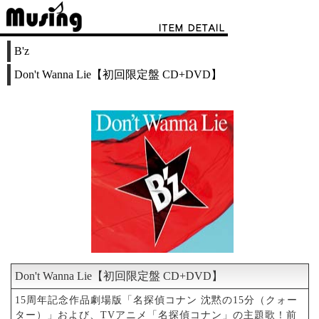
B'z
Don't Wanna Lie【初回限定盤 CD+DVD】
Don't Wanna Lie【初回限定盤 CD+DVD】
15周年記念作品劇場版「名探偵コナン 沈黙の15分（クォー
ター）」および、TVアニメ「名探偵コナン」の主題歌！前