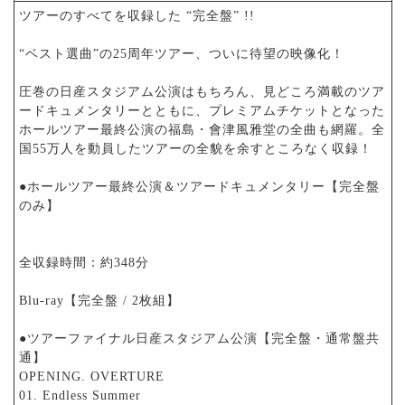
ツアーのすべてを収録した “完全盤” !!
“ベスト選曲”の25周年ツアー、ついに待望の映像化！
圧巻の日産スタジアム公演はもちろん、見どころ満載のツア
ードキュメンタリーとともに、プレミアムチケットとなった
ホールツアー最終公演の福島・會津風雅堂の全曲も網羅。全
国55万人を動員したツアーの全貌を余すところなく収録！
●ホールツアー最終公演＆ツアードキュメンタリー【完全盤
のみ】
全収録時間：約348分
Blu-ray【完全盤 / 2枚組】
●ツアーファイナル日産スタジアム公演【完全盤・通常盤共
通】
OPENING. OVERTURE
01. Endless Summer