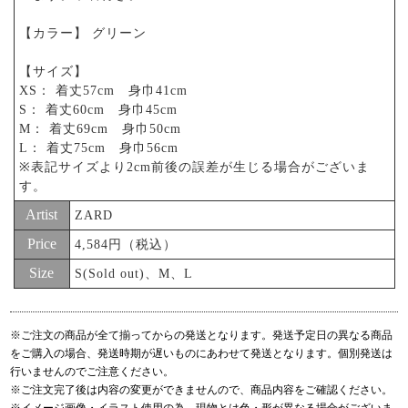
【カラー】 グリーン
【サイズ】
XS： 着丈57cm 身巾41cm
S： 着丈60cm 身巾45cm
M： 着丈69cm 身巾50cm
L： 着丈75cm 身巾56cm
※表記サイズより2cm前後の誤差が生じる場合がございま
す。
Artist
ZARD
Price
4,584円（税込）
Size
S(Sold out)、M、L
※ご注文の商品が全て揃ってからの発送となります。発送予定日の異なる商品
をご購入の場合、発送時期が遅いものにあわせて発送となります。個別発送は
行いませんのでご注意ください。
※ご注文完了後は内容の変更ができませんので、商品内容をご確認ください。