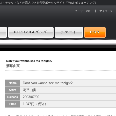
グッズ・チケットなどが購入できる音楽ポータルサイト「Musing(ミュージング)」
ユーザー登録
マイページ
ト
CD/DVD&グッズ
チケット
BGS
Don't you wanna see me
tonight?
滴草由実
Don't you wanna see me
tonight?
Name
滴草由実
Artist
2003/07/02
Release
1,047円（税込）
Price