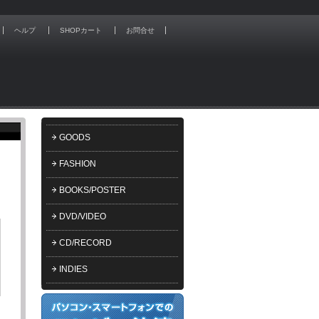
ヘルプ
SHOPカート
お問合せ
GOODS
FASHION
BOOKS/POSTER
DVD/VIDEO
CD/RECORD
INDIES