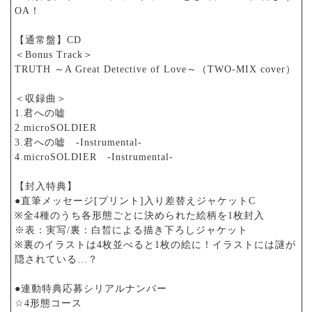
OA！
【通常盤】CD
＜Bonus Track＞
TRUTH ～A Great Detective of Love～（TWO-MIX cover）
＜収録曲＞
1.君への嘘
2.microSOLDIER
3.君への嘘 -Instrumental-
4.microSOLDIER -Instrumental-
【封入特典】
●直筆メッセージ[プリント]入り差替えジャケットC
※全4種のうち各形態ごとに決められた絵柄を1枚封入
※表：実写/裏：白皙による描き下ろしジャケット
※裏のイラストは4枚並べると1枚の絵に！イラストには謎が
隠されている…？
●連動特典応募シリアルナンバー
☆4形態コース