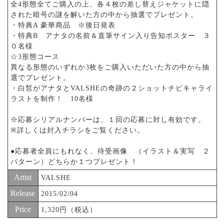
全4形態全てご購入の上、各４枚の差し替えジャケットに隠
された暗号の謎を解いた方の中から抽選でプレゼント。
・特典A 豪華商品 ※後日発表
・特典B アナタの名前＆直筆サイン入り告知ポスター ３
０名様
☆3形態コース
異なる形態のいずれか3枚をご購入いただいた方の中から抽
選でプレゼント。
・白皙がアナタとVALSHEの奇跡の２ショットチビキャライ
ラストを制作！ 10名様
※応募シリアルナンバーは、１回の応募に対し有効です。
※詳しくは封入チラシをご覧ください。
●応募者全員にもれなく、待受画像 （イラスト＆実写 ２
パターン）どちらか１つプレゼント！
Artist
VALSHE
Release
2015/02/04
Price
1,320円（税込）