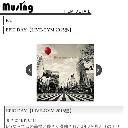
B'z
EPIC DAY【LIVE-GYM 2015盤】
EPIC DAY【LIVE-GYM 2015盤】
1
2
まさに”EPIC”!!
B’zならではの高揚と儚さが凝縮された3年8ヶ月ぶりのオリ