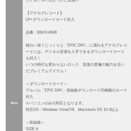
ジナルアルバムがついに完成!!!
【アナログレコード】
LP+ダウンロードカード封入
品番：BMJV-8048
味わい深くじっくりと「EPIC DAY」に浸れるアナログレコ
ードには、デジタル音源を入手できるダウンロードカード
も封入！
いつの時代も変わらないロック、音楽の普遍の魅力を注い
だプレミアムアイテム！
＜ダウンロードカード＞
アルバム「EPIC DAY」収録曲ダウンロードID掲載のカード
封入
※パソコンのみの対応となります。
Note
対応OS：Windows Vista/7/8、Macintosh OS 10.4以上
＜収録曲＞
SIDE A