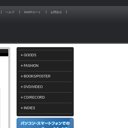
ヘルプ
SHOPカート
お問合せ
GOODS
FASHION
BOOKS/POSTER
DVD/VIDEO
CD/RECORD
INDIES