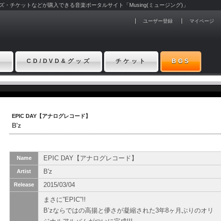
グッズ・チケットなどが購入できる音楽ポータルサイト「Musing(ミュージング)」
ユーザー登録
マイページ
ト
CD/DVD&グッズ
チケット
BGS
EPIC DAY【アナログレコード】
B'z
EPIC DAY【アナログレコード】
Name
B'z
Artist
2015/03/04
Release
まさに”EPIC”!!
B’zならではの高揚と儚さが凝縮された3年8ヶ月ぶりのオリ