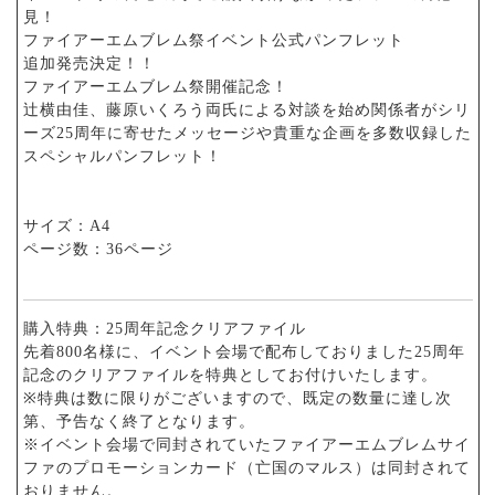
見！
ファイアーエムブレム祭イベント公式パンフレット
追加発売決定！！
ファイアーエムブレム祭開催記念！
辻横由佳、藤原いくろう両氏による対談を始め関係者がシリ
ーズ25周年に寄せたメッセージや貴重な企画を多数収録した
スペシャルパンフレット！
サイズ：A4
ページ数：36ページ
購入特典：25周年記念クリアファイル
先着800名様に、イベント会場で配布しておりました25周年
記念のクリアファイルを特典としてお付けいたします。
※特典は数に限りがございますので、既定の数量に達し次
第、予告なく終了となります。
※イベント会場で同封されていたファイアーエムブレムサイ
ファのプロモーションカード（亡国のマルス）は同封されて
おりません。