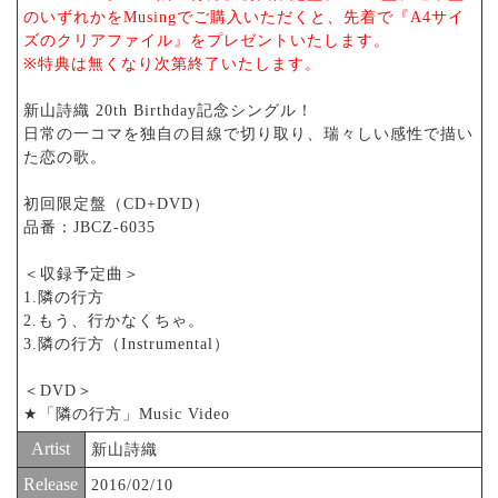
のいずれかをMusingでご購入いただくと、先着で『A4サイ
ズのクリアファイル』をプレゼントいたします。
※特典は無くなり次第終了いたします。
新山詩織 20th Birthday記念シングル！
日常の一コマを独自の目線で切り取り、瑞々しい感性で描い
た恋の歌。
初回限定盤（CD+DVD）
品番：JBCZ-6035
＜収録予定曲＞
1.隣の行方
2.もう、行かなくちゃ。
3.隣の行方（Instrumental）
＜DVD＞
★「隣の行方」Music Video
Artist
新山詩織
Release
2016/02/10