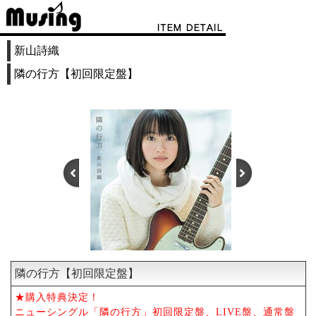
新山詩織
隣の行方【初回限定盤】
隣の行方【初回限定盤】
1
2
★購入特典決定！
ニューシングル「隣の行方」初回限定盤、LIVE盤、通常盤