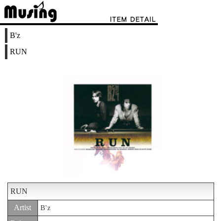
B'z
RUN
RUN
Artist
B'z