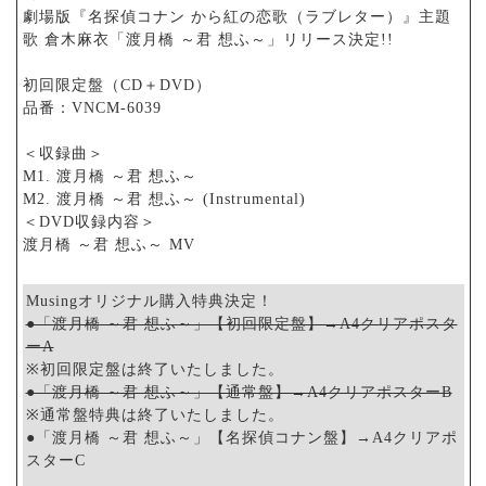
劇場版『名探偵コナン から紅の恋歌（ラブレター）』主題
歌 倉木麻衣「渡月橋 ～君 想ふ～」リリース決定!!
初回限定盤（CD＋DVD）
品番：VNCM-6039
＜収録曲＞
M1. 渡月橋 ～君 想ふ～
M2. 渡月橋 ～君 想ふ～ (Instrumental)
＜DVD収録内容＞
渡月橋 ～君 想ふ～ MV
Musingオリジナル購入特典決定！
●「渡月橋 ～君 想ふ～」【初回限定盤】→A4クリアポスタ
ーA
※初回限定盤は終了いたしました。
●「渡月橋 ～君 想ふ～」【通常盤】→A4クリアポスターB
※通常盤特典は終了いたしました。
●「渡月橋 ～君 想ふ～」【名探偵コナン盤】→A4クリアポ
スターC