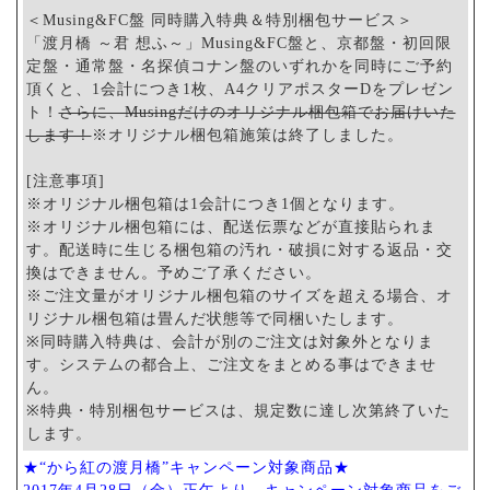
＜Musing&FC盤 同時購入特典＆特別梱包サービス＞
「渡月橋 ～君 想ふ～」Musing&FC盤と、京都盤・初回限
定盤・通常盤・名探偵コナン盤のいずれかを同時にご予約
頂くと、1会計につき1枚、A4クリアポスターDをプレゼン
ト！
さらに、Musingだけのオリジナル梱包箱でお届けいた
します！
※オリジナル梱包箱施策は終了しました。
[注意事項]
※オリジナル梱包箱は1会計につき1個となります。
※オリジナル梱包箱には、配送伝票などが直接貼られま
す。配送時に生じる梱包箱の汚れ・破損に対する返品・交
換はできません。予めご了承ください。
※ご注文量がオリジナル梱包箱のサイズを超える場合、オ
リジナル梱包箱は畳んだ状態等で同梱いたします。
※同時購入特典は、会計が別のご注文は対象外となりま
す。システムの都合上、ご注文をまとめる事はできませ
ん。
※特典・特別梱包サービスは、規定数に達し次第終了いた
します。
★“から紅の渡月橋”キャンペーン対象商品★