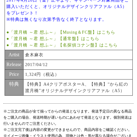
2017年4月28日（金）正午より、キャンペーン対象商品をご
購入いただくと、オリジナルデザインクリアファル（A5）
をプレゼント！
※特典は無くなり次第予告なく終了となります。
●「渡月橋 ～君 想ふ～」【Musing＆FC盤】はこちら
●「渡月橋 ～君 想ふ～」【通常盤】はこちら
●「渡月橋 ～君 想ふ～」【名探偵コナン盤】はこちら
Artist
倉木麻衣
Release
2017/04/12
Price
1,324円（税込）
特典
【特典】A4クリアポスターA、【特典】“から紅の
渡月橋”オリジナルデザインクリアファル（A5）
※ご注文の商品が全て揃ってからの発送となります。発送予定日の異なる商品
をご購入の場合、発送時期が遅いものにあわせて発送となります。個別発送は
行いませんのでご注意ください。
※ご注文完了後は内容の変更ができませんので、商品内容をご確認ください。
※イメージ画像・イラスト使用の為、現物とは色・形が異なる場合がございま