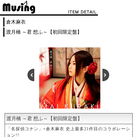
倉木麻衣
渡月橋 ～君 想ふ～【初回限定盤】
渡月橋 ～君 想ふ～【初回限定盤】
1
2
3
4
「名探偵コナン」×倉木麻衣 史上最多21作目のコラボレーシ
ョン!!