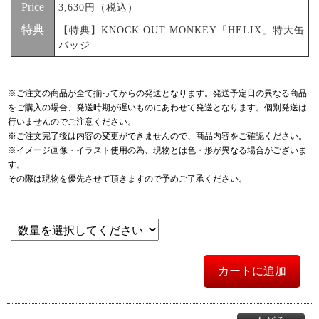
04. Dog
Price
3,630円（税込）
05. fall down
特典
【特典】KNOCK OUT MONKEY「HELIX」特大缶
06. cloud 9
バッジ
07. Reverse thinking
08. Wake up!
09. Burning
※ご注文の商品が全て揃ってからの発送となります。発送予定日の異なる商品
10. Do it
をご購入の場合、発送時期が遅いものにあわせて発送となります。個別発送は
11. Run
行いませんのでご注意ください。
※ご注文完了後は内容の変更ができませんので、商品内容をご確認ください。
※イメージ画像・イラスト使用の為、現物とは色・形が異なる場合がございま
す。
その際は現物を優先させて頂きますので予めご了承ください。
カートに追加