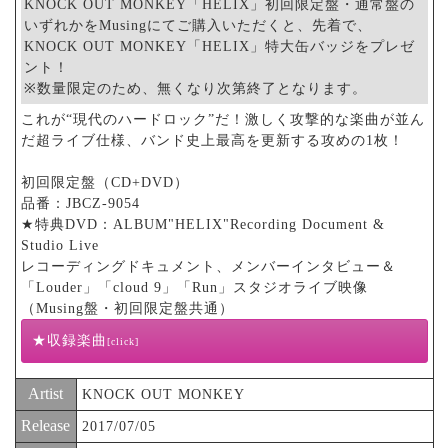
KNOCK OUT MONKEY「HELIX」初回限定盤・通常盤の
いずれかをMusingにてご購入いただくと、先着で、
KNOCK OUT MONKEY「HELIX」特大缶バッジをプレゼ
ント！
※数量限定のため、無くなり次第終了となります。
これが“現代のハードロック”だ！激しく攻撃的な楽曲が並ん
だ超ライブ仕様、バンド史上最高を更新する攻めの1枚！
初回限定盤（CD+DVD）
品番：JBCZ-9054
★特典DVD：ALBUM"HELIX"Recording Document &
Studio Live
レコーディングドキュメント、メンバーインタビュー＆
「Louder」「cloud 9」「Run」スタジオライブ映像
（Musing盤・初回限定盤共通）
★収録楽曲
[click]
01. Louder
Artist
KNOCK OUT MONKEY
02. Jump
Release
03. 1:48
2017/07/05