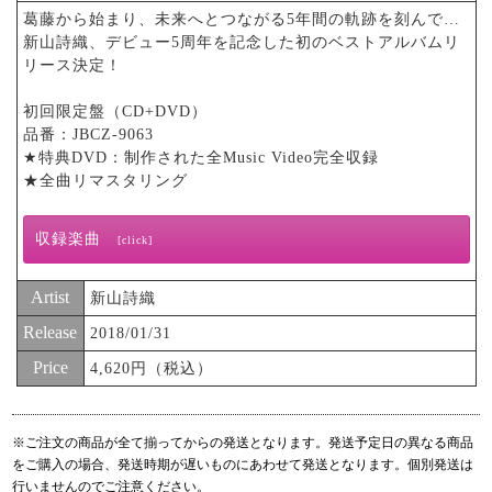
葛藤から始まり、未来へとつながる5年間の軌跡を刻んで…
新山詩織、デビュー5周年を記念した初のベストアルバムリ
リース決定！
初回限定盤（CD+DVD）
品番：JBCZ-9063
★特典DVD：制作された全Music Video完全収録
★全曲リマスタリング
収録楽曲
[click]
01. ゆれるユレル
Artist
新山詩織
02. Don’t Cry
Release
03. ひとりごと
2018/01/31
04. 今 ここにいる
Price
4,620円（税込）
05. 絶対
06. ありがとう
07. 隣の行方
※ご注文の商品が全て揃ってからの発送となります。発送予定日の異なる商品
08. もう、行かなくちゃ。
をご購入の場合、発送時期が遅いものにあわせて発送となります。個別発送は
09. あたしはあたしのままで
行いませんのでご注意ください。