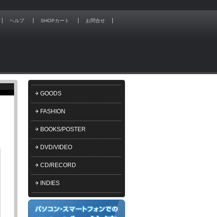
ヘルプ
SHOPカート
お問合せ
GOODS
FASHION
BOOKS/POSTER
DVD/VIDEO
CD/RECORD
INDIES