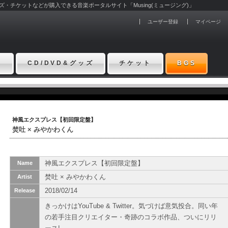
グッズ・チケットなどが購入できる音楽ポータルサイト「Musing(ミュージング)」
ユーザー登録
マイページ
ト
CD/DVD&グッズ
チケット
BGS
神風エクスプレス【初回限定盤】
焚吐 × みやかわくん
神風エクスプレス【初回限定盤】
Name
焚吐 × みやかわくん
Artist
2018/02/14
Release
きっかけはYouTube & Twitter。気づけば意気投合。同い年
の若手注目クリエイター・奇跡のコラボ作品、ついにリリ