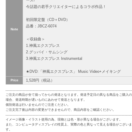
ース!
今話題の若手クリエイターによるコラボ作品！
初回限定盤（CD＋DVD）
品番：JBCZ-6074
Note
＜収録曲＞
1.神風エクスプレス
2.グッバイ・サムシング
3.神風エクスプレス Instrumental
★DVD:「神風エクスプレス」 Music Video+メイキング
1,528円（税込）
Price
ご注文の商品が全て揃ってからの発送となります。発送予定日の異なる商品をご購入の
場合、発送時期が遅いものにあわせて発送となります。
個別発送は行いませんのでご注意ください。
ご注文完了後は内容の変更ができませんので、商品内容をご確認ください。
イメージ画像・イラスト使用の為、現物とは色・形が異なる場合がございます。
また、コンピュータディスプレイの性質上、実際の色と異なって見える場合がございま
す。