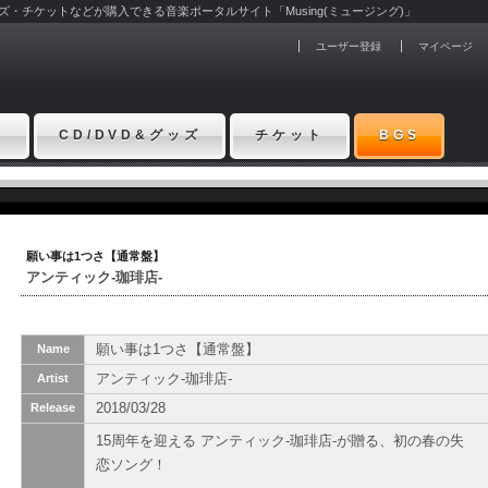
グッズ・チケットなどが購入できる音楽ポータルサイト「Musing(ミュージング)」
ユーザー登録
マイページ
ト
CD/DVD&グッズ
チケット
BGS
願い事は1つさ【通常盤】
アンティック-珈琲店-
願い事は1つさ【通常盤】
Name
アンティック-珈琲店-
Artist
2018/03/28
Release
15周年を迎える アンティック-珈琲店-が贈る、初の春の失
恋ソング！