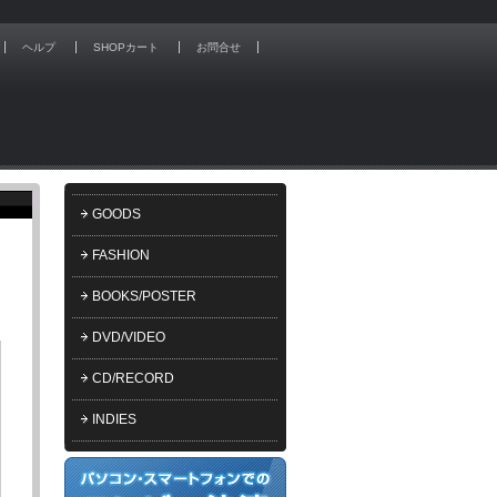
ヘルプ
SHOPカート
お問合せ
GOODS
FASHION
BOOKS/POSTER
DVD/VIDEO
CD/RECORD
INDIES