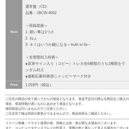
通常盤（CD）
品番：JBCW-4002
＜収録楽曲＞
1. 願い事は1つさ
Note
2. ねぇ
3. キミはいつか鍵になる～truth or lie～
＜全形態封入特典＞
●直筆サイン入り（コピー）トレカ全6種類のうち1種類をラ
ンダム封入
●連動応募特典用ニャッピーマーク付き
1,019円（税込）
Price
ご注文の商品が全て揃ってからの発送となります。発送予定日の異なる商品をご購入の
場合、発送時期が遅いものにあわせて発送となります。
個別発送は行いませんのでご注意ください。
ご注文完了後は内容の変更ができませんので、商品内容をご確認ください。
イメージ画像・イラスト使用の為、現物とは色・形が異なる場合がございます。
また、コンピュータディスプレイの性質上、実際の色と異なって見える場合がございま