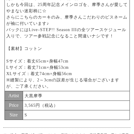
しかも今回は、25周年記念メインロゴを、摩季さんが愛して
やまない迷彩柄に☆
さらにこちらのカーキのみ、摩季さんこだわりのピスネーム
が袖に付いています♪
バックにはLive–STEP!! Season IIIの全ツアースケジュール
入りで、ツアー参戦記念になること間違いナシです！
【素材】コットン
Sサイズ：着丈65cm×身幅47cm
Lサイズ：着丈71cm×身幅53cm
XLサイズ：着丈74cm×身幅56cm
※縫製により、2～3cmの誤差が生じる場合がございます
が、ご了承ください。
Artist
大黒摩季
Price
3,565円（税込）
Size
S