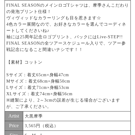
FINAL SEASONのメインロゴTシャツは、摩季さんこだわり
の発泡プリント仕様！
ヴィヴィッドなカラーリングも目を惹きます☆
4色カラー展開なので、お好きなカラーを選んでコーディネ
ートしてくださいね♪
袖には25周年記念ロゴプリント、バックにはLive-STEP!!
FINAL SEASONの全ツアースケジュール入りで、ツアー参
戦記念になること間違いナシです！！
【素材】コットン
Sサイズ：着丈65cm×身幅47cm
Mサイズ：着丈68cm×身幅50cm
Lサイズ：着丈71cm×身幅53cm
XLサイズ：着丈74cm×身幅56cm
※縫製により、2～3cmの誤差が生じる場合がございます
が、ご了承ください。
Artist
大黒摩季
Price
3,565円（税込）