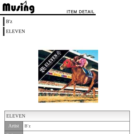
B'z
ELEVEN
ELEVEN
Artist
B'z