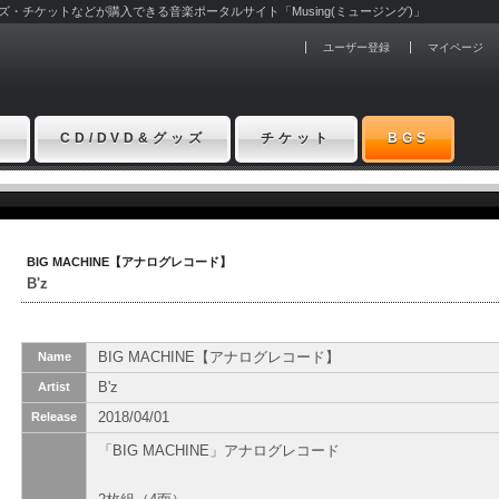
グッズ・チケットなどが購入できる音楽ポータルサイト「Musing(ミュージング)」
ユーザー登録
マイページ
ト
CD/DVD&グッズ
チケット
BGS
BIG MACHINE【アナログレコード】
B'z
BIG MACHINE【アナログレコード】
Name
B'z
Artist
2018/04/01
Release
「BIG MACHINE」アナログレコード