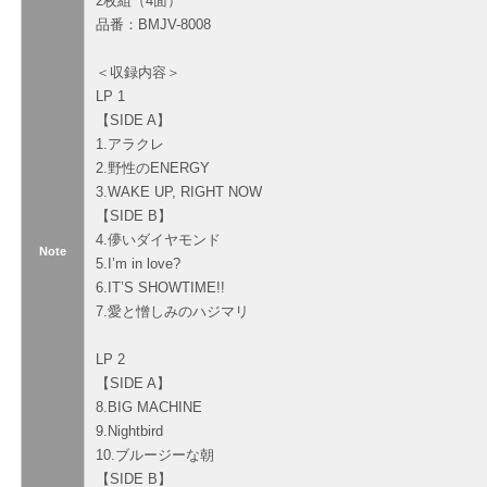
2枚組（4面）
品番：BMJV-8008
＜収録内容＞
LP 1
【SIDE A】
1.アラクレ
2.野性のENERGY
3.WAKE UP, RIGHT NOW
【SIDE B】
4.儚いダイヤモンド
Note
5.I’m in love?
6.IT’S SHOWTIME!!
7.愛と憎しみのハジマリ
LP 2
【SIDE A】
8.BIG MACHINE
9.Nightbird
10.ブルージーな朝
【SIDE B】