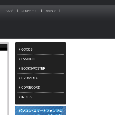
ヘルプ
SHOPカート
お問合せ
GOODS
FASHION
BOOKS/POSTER
DVD/VIDEO
CD/RECORD
INDIES