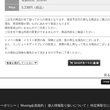
収録時間: 120min
5,238円（税込）
Price
ご注文の商品が全て揃ってからの発送となります。発送予定日の異なる商品をご購入の
場合、発送時期が遅いものにあわせて発送となります。
個別発送は行いませんのでご注意ください。
ご注文完了後は内容の変更ができませんので、商品内容をご確認ください。
イメージ画像・イラスト使用の為、現物とは色・形が異なる場合がございます。
また、コンピュータディスプレイの性質上、実際の色と異なって見える場合がございま
す。
その場合は現物を優先させて頂きますので予めご了承ください。
戻
シーポリシー
｜
Musing会員規約
｜
個人情報取り扱いについて
｜
特定商取引に