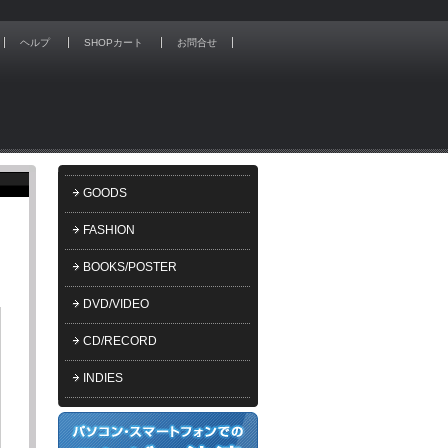
ヘルプ
SHOPカート
お問合せ
GOODS
FASHION
BOOKS/POSTER
DVD/VIDEO
CD/RECORD
INDIES