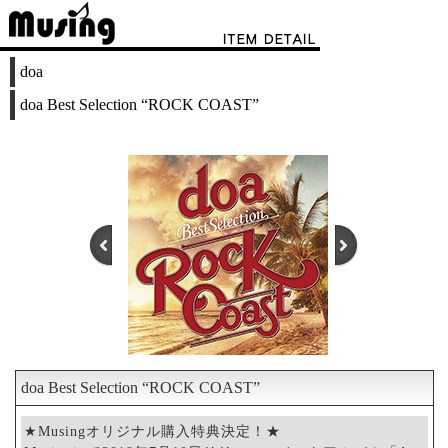
doa
doa Best Selection “ROCK COAST”
doa Best Selection “ROCK COAST”
1
2
★Musingオリジナル購入特典決定！★