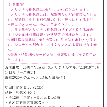
[注意事項]
※オリジナル梱包箱は1会計につき1個となります。
※オリジナル梱包箱には、配送伝票などが直接貼られま
す。配送時に生じる梱包箱の汚れ・破損に対する返品・
交換はできません。予めご了承ください。
※ご注文量がオリジナル梱包箱のサイズを超える場合、
オリジナル梱包箱は畳んだ状態等で同梱いたします。
※同時購入特典は、会計が別のご注文は対象外となりま
す。システムの都合上、ご注文をまとめる事はできませ
ん。
※特典・特別梱包サービスは、規定数に達し次第終了い
たします。
倉木麻衣、20周年YEAR記念オリジナルアルバム2019年8月
14日リリース決定!!
東京2020へのエールも込めた最新作！
初回限定盤 Blue（2CD）
品番：VNCM-9045
・全12曲（予定）+ Bonus Disc1曲
・倉木麻衣三方背BOX入り