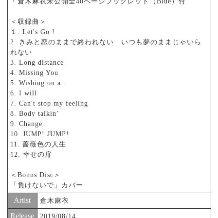
・倉木麻衣未公開全40ページブックレット（Blue）付
＜収録曲＞
１. Let's Go !
2. きみと恋のままで終われない いつも夢のままじゃいら
れない
3. Long distance
4. Missing You
5. Wishing on a..
6. I will
7. Can't stop my feeling
8. Body talkin’
9. Change
10. JUMP! JUMP!
11. 薔薇色の人生
12. 幸せの扉
＜Bonus Disc＞
「負けないで」カバー
Artist
倉木麻衣
Release
2019/08/14