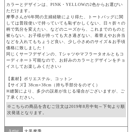
カラーとデザインは、PINK・YELLOWの2色からお選びい
ただけます。
摩季さんが6年間の主婦経験により得た、トートバッグに関
しては普段使いで持っていても恥ずかしくない、日々折々の
柄で気分を変えたい、などのニーズから、これまでのものと
被らない、お子様が持っても大き過ぎない、着替えやお弁当
などを入れてもちょうど良い、少し小さめのサイズ＆お手頃
価格に致しました！
同じくサーフデザインの、Tシャツやマフラータオルともコ
ーディネート可能なので、お好みのカラーとデザインをチョ
イスしてお楽しみください♪
【素材】ポリエステル、コットン
【サイズ】38cm×38cm（持ち手部分をのぞく）
※縫製により、多少の誤差が生じる場合がございますが、ご
了承ください。
※こちらの商品を含むご注文は2019年8月中旬～下旬より順
次発送となります。
Artist
大黒摩季