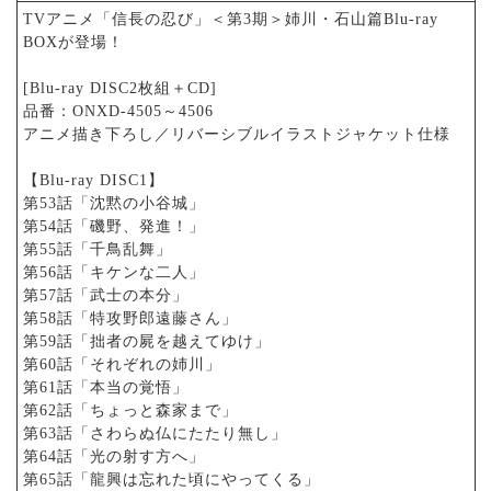
TVアニメ「信長の忍び」＜第3期＞姉川・石山篇Blu-ray
BOXが登場！
[Blu-ray DISC2枚組＋CD]
品番：ONXD-4505～4506
アニメ描き下ろし／リバーシブルイラストジャケット仕様
【Blu-ray DISC1】
第53話「沈黙の小谷城」
第54話「磯野、発進！」
第55話「千鳥乱舞」
第56話「キケンな二人」
第57話「武士の本分」
第58話「特攻野郎遠藤さん」
第59話「拙者の屍を越えてゆけ」
第60話「それぞれの姉川」
第61話「本当の覚悟」
第62話「ちょっと森家まで」
第63話「さわらぬ仏にたたり無し」
第64話「光の射す方へ」
第65話「龍興は忘れた頃にやってくる」