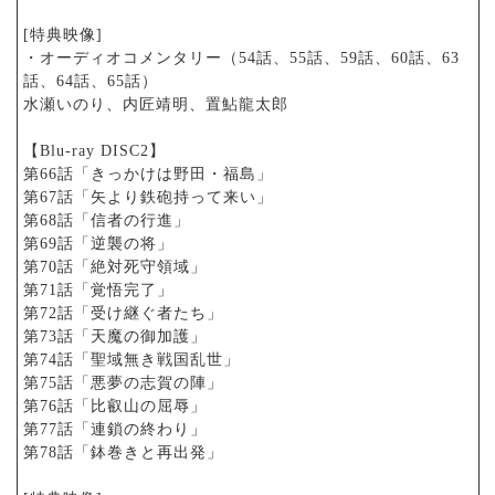
[特典映像]
・オーディオコメンタリー（54話、55話、59話、60話、63
話、64話、65話）
水瀬いのり、内匠靖明、置鮎龍太郎
【Blu-ray DISC2】
第66話「きっかけは野田・福島」
第67話「矢より鉄砲持って来い」
第68話「信者の行進」
第69話「逆襲の将」
第70話「絶対死守領域」
第71話「覚悟完了」
第72話「受け継ぐ者たち」
第73話「天魔の御加護」
第74話「聖域無き戦国乱世」
第75話「悪夢の志賀の陣」
第76話「比叡山の屈辱」
第77話「連鎖の終わり」
第78話「鉢巻きと再出発」