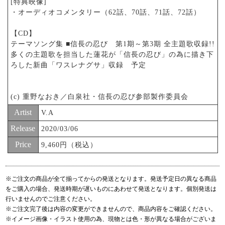
[特典映像]
・オーディオコメンタリー（62話、70話、71話、72話）
【CD】
テーマソング集 ■信長の忍び 第1期～第3期 全主題歌収録!!
多くの主題歌を担当した蓮花が「信長の忍び」の為に描き下
ろした新曲「ワスレナグサ」収録 予定
(c) 重野なおき／白泉社・信長の忍び参部製作委員会
Artist
V.A
Release
2020/03/06
Price
9,460円（税込）
※ご注文の商品が全て揃ってからの発送となります。発送予定日の異なる商品
をご購入の場合、発送時期が遅いものにあわせて発送となります。個別発送は
行いませんのでご注意ください。
※ご注文完了後は内容の変更ができませんので、商品内容をご確認ください。
※イメージ画像・イラスト使用の為、現物とは色・形が異なる場合がございま