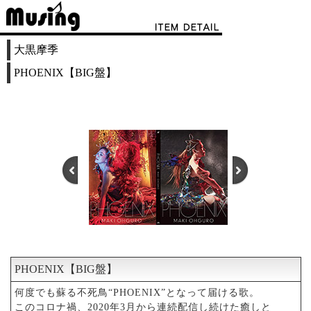
大黒摩季
PHOENIX【BIG盤】
PHOENIX【BIG盤】
1
2
3
何度でも蘇る不死鳥“PHOENIX”となって届ける歌。
このコロナ禍、2020年3月から連続配信し続けた癒しと