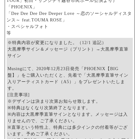
TOUR」初日・サンシティ越谷市民ホール公演より）
「PHOENIX」
「Dee Dee Dee Dee Deeper Love ～恋のソーシャルディスタ
ンス～ feat.TOUMA ROSE」
・スペシャルフォト
等
※特典内容が変更になりました。（12/1 追記）
大黒摩季サイン＆メッセージ（プリント）→大黒摩季直筆
サイン
Musingにて、2020年12月23日発売「PHOENIX【BIG
盤】」をご購入いただくと、先着で「大黒摩季直筆サイン
入りアーティストカード（A5）」をプレゼントいたしま
す。
[注意事項]
※デザインは決まり次第お知らせ致します。
※特典はなくなり次第終了となります。
※内容は大黒摩季直筆サインとなります。メッセージは入
りませんので、ご了承ください。
※直筆という特性上、特典には多少インクの付着等がござ
います。予めご了承ください。