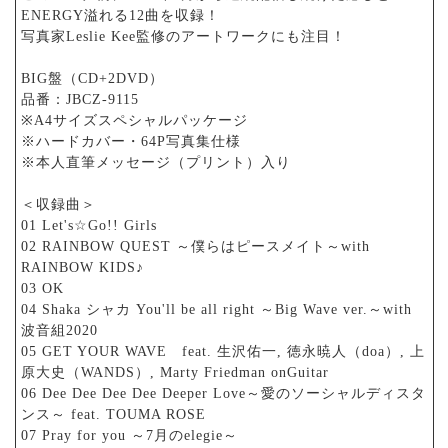
ENERGY溢れる12曲を収録！
写真家Leslie Kee監修のアートワークにも注目！
BIG盤（CD+2DVD）
品番：JBCZ-9115
※A4サイズスペシャルパッケージ
※ハードカバー・64P写真集仕様
※本人直筆メッセージ（プリント）入り
＜収録曲＞
01 Let's☆Go!! Girls
02 RAINBOW QUEST ～僕らはピースメイト～with
RAINBOW KIDS♪
03 OK
04 Shaka シャカ You'll be all right ～Big Wave ver.～with
波音組2020
05 GET YOUR WAVE feat. 生沢佑一, 徳永暁人（doa）, 上
原大史（WANDS）, Marty Friedman onGuitar
06 Dee Dee Dee Dee Deeper Love～愛のソーシャルディスタ
ンス～ feat. TOUMA ROSE
07 Pray for you ～7月のelegie～