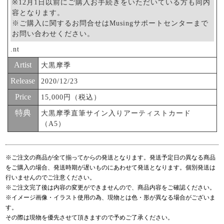
※12月1日以前にご購入お手続きをいただいている方も同内
容となります。
※ご購入に関するお問合せはMusingサポートセンターまで
お問い合わせください。
.nt
Artist
大黒摩季
Release
2020/12/23
Price
15,000円（税込）
特典
大黒摩季直筆サイン入りアーティストカード
（A5）
※ご注文の商品が全て揃ってからの発送となります。発送予定日の異なる商品
をご購入の場合、発送時期が遅いものにあわせて発送となります。個別発送は
行いませんのでご注意ください。
※ご注文完了後は内容の変更ができませんので、商品内容をご確認ください。
※イメージ画像・イラスト使用の為、現物とは色・形が異なる場合がございま
す。
その際は現物を優先させて頂きますので予めご了承ください。